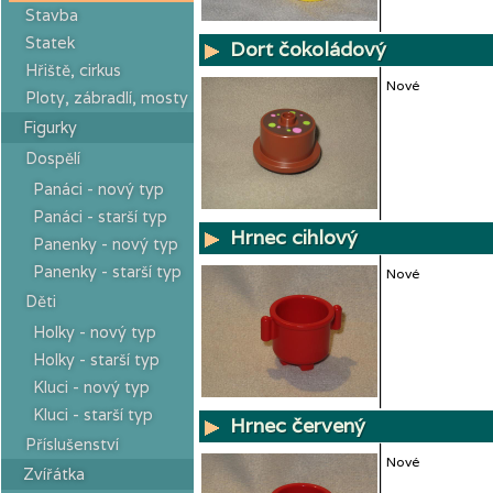
Stavba
Statek
Dort čokoládový
Hřiště, cirkus
Nové
Ploty, zábradlí, mosty
Figurky
Dospělí
Panáci - nový typ
Panáci - starší typ
Hrnec cihlový
Panenky - nový typ
Panenky - starší typ
Nové
Děti
Holky - nový typ
Holky - starší typ
Kluci - nový typ
Kluci - starší typ
Hrnec červený
Příslušenství
Nové
Zvířátka