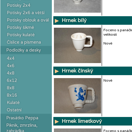
Potisky 2x4
Potisky 2x6 a větší
Hrnek bílý
Potisky oblouk a ovál
Potisky šikmé
Foceno s panáčk
Potisky kulaté
velikosti
Číslice a písmena
Nové
Podložky a desky
4x4
4x6
Hrnek čínský
4x8
6x12
Nové
8x8
8x16
Kulaté
Ostatní
Prasátko Peppa
Hrnek limetkový
Piknik, zmrzlina,
zahrádka
Foceno s panáčk