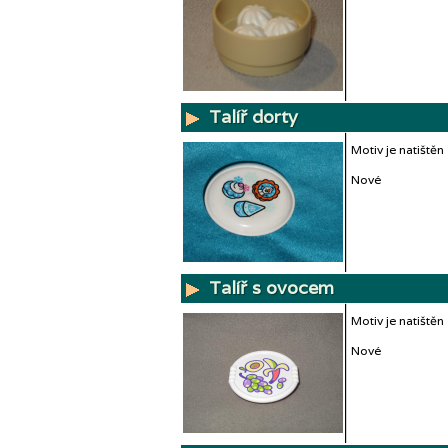
Talíř dorty
Motiv je natištěn
Nové
Talíř s ovocem
Motiv je natištěn
Nové