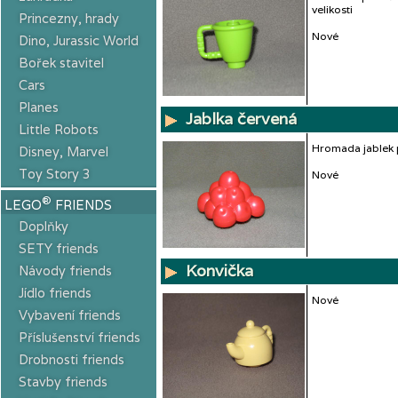
velikosti
Princezny, hrady
Nové
Dino, Jurassic World
Bořek stavitel
Cars
Planes
Jablka červená
Little Robots
Hromada jablek 
Disney, Marvel
Toy Story 3
Nové
®
LEGO
FRIENDS
Doplňky
SETY friends
Konvička
Návody friends
Jídlo friends
Nové
Vybavení friends
Příslušenství friends
Drobnosti friends
Stavby friends