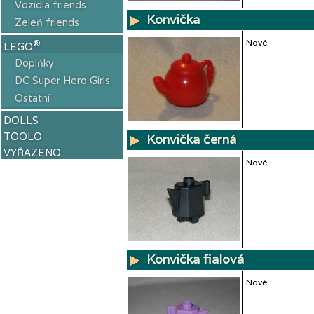
Vozidla friends
Konvička
Zeleň friends
Nové
®
LEGO
Doplňky
DC Super Hero Girls
Ostatní
DOLLS
TOOLO
Konvička černá
VYŘAZENO
Nové
Konvička fialová
Nové