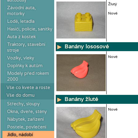
Žlutý
Závodní auta,
motorky
Nové
Lodě, letadla
Hasiči, policie, sanitky
Auta z kostek
Traktory, stavební
Banány lososové
stroje
Nové
Vozíky, vleky
Doplňky k autům
Modely před rokem
2000
Vše co kvete a roste
Vše do domu
Banány žluté
Střechy, sloupy
Nové
Okna, dveře, stěny
Nábytek, zařízení
Postele, povlečení
Jídlo, nádobí