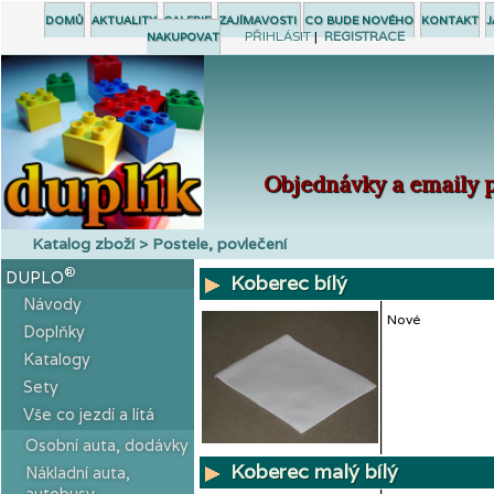
DOMŮ
AKTUALITY
GALERIE
ZAJÍMAVOSTI
CO BUDE NOVÉHO
KONTAKT
J
PŘIHLÁSIT
|
REGISTRACE
NAKUPOVAT
Objednávky a emaily p
Katalog zboží > Postele, povlečení
®
DUPLO
Koberec bílý
Návody
Nové
Doplňky
Katalogy
Sety
Vše co jezdí a lítá
Osobní auta, dodávky
Koberec malý bílý
Nákladní auta,
autobusy