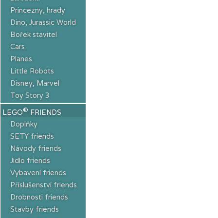
Princezny, hrady
Dino, Jurassic World
Bořek stavitel
Cars
Planes
Little Robots
Disney, Marvel
Toy Story 3
®
LEGO
FRIENDS
Doplňky
SETY friends
Návody friends
Jídlo friends
Vybavení friends
Příslušenství friends
Drobnosti friends
Stavby friends