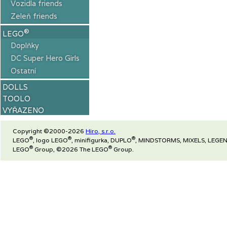
Vozidla friends
Zeleň friends
®
LEGO
Doplňky
DC Super Hero Girls
Ostatní
DOLLS
TOOLO
VYŘAZENO
Copyright ©2000-2026
Hiro, s.r.o.
®
®
®
LEGO
, logo LEGO
, minifigurka, DUPLO
, MINDSTORMS, MIXELS, LEGEN
®
®
LEGO
Group, ©2026 The LEGO
Group.