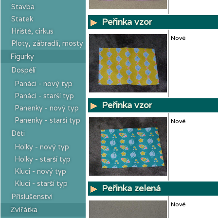
Stavba
Statek
Peřinka vzor
Hřiště, cirkus
Nové
Ploty, zábradlí, mosty
Figurky
Dospělí
Panáci - nový typ
Panáci - starší typ
Peřinka vzor
Panenky - nový typ
Panenky - starší typ
Nové
Děti
Holky - nový typ
Holky - starší typ
Kluci - nový typ
Kluci - starší typ
Peřinka zelená
Příslušenství
Nové
Zvířátka