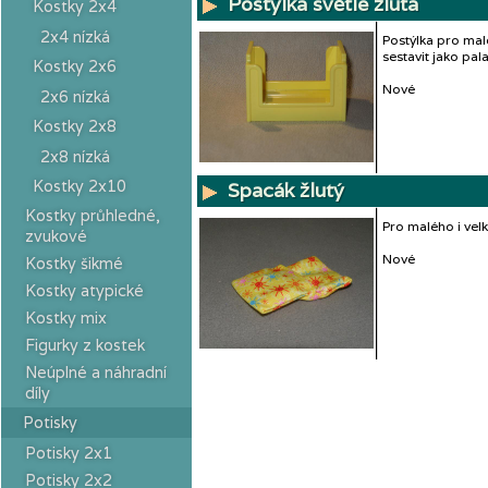
Postýlka světle žlutá
Kostky 2x4
2x4 nízká
Postýlka pro mal
sestavit jako pa
Kostky 2x6
Nové
2x6 nízká
Kostky 2x8
2x8 nízká
Kostky 2x10
Spacák žlutý
Kostky průhledné,
Pro malého i ve
zvukové
Nové
Kostky šikmé
Kostky atypické
Kostky mix
Figurky z kostek
Neúplné a náhradní
díly
Potisky
Potisky 2x1
Potisky 2x2