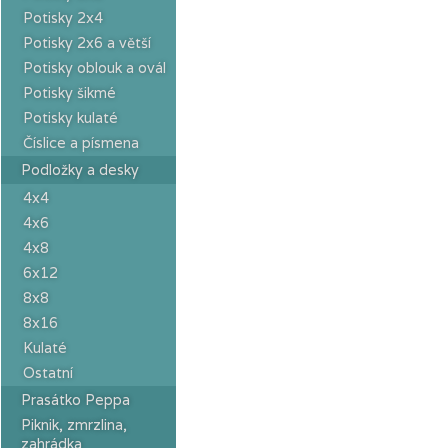
Potisky 2x4
Potisky 2x6 a větší
Potisky oblouk a ovál
Potisky šikmé
Potisky kulaté
Číslice a písmena
Podložky a desky
4x4
4x6
4x8
6x12
8x8
8x16
Kulaté
Ostatní
Prasátko Peppa
Piknik, zmrzlina,
zahrádka