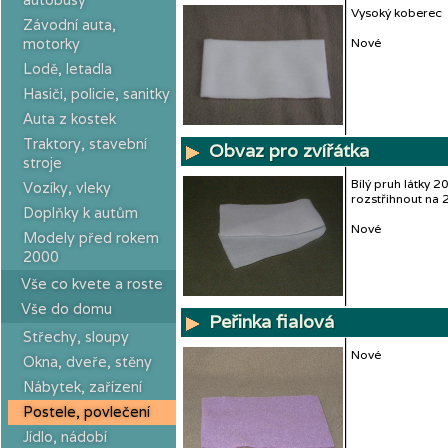
Vysoký koberec
Závodní auta,
motorky
Nové
Lodě, letadla
Hasiči, policie, sanitky
Auta z kostek
Traktory, stavební
Obvaz pro zvířátka
stroje
Bílý pruh látky 2
Vozíky, vleky
rozstřihnout na 
Doplňky k autům
Nové
Modely před rokem
2000
Vše co kvete a roste
Vše do domu
Peřinka fialová
Střechy, sloupy
Nové
Okna, dveře, stěny
Nábytek, zařízení
Postele, povlečení
Jídlo, nádobí