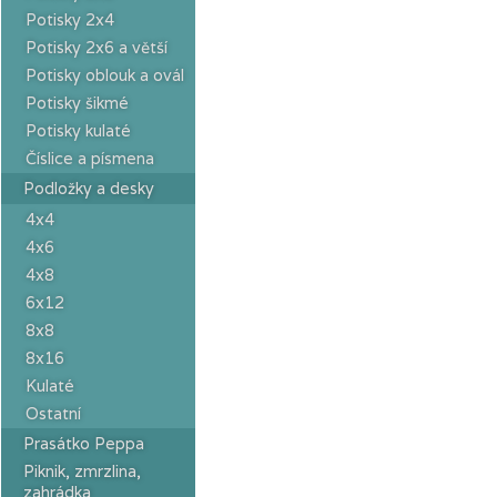
Potisky 2x4
Potisky 2x6 a větší
Potisky oblouk a ovál
Potisky šikmé
Potisky kulaté
Číslice a písmena
Podložky a desky
4x4
4x6
4x8
6x12
8x8
8x16
Kulaté
Ostatní
Prasátko Peppa
Piknik, zmrzlina,
zahrádka