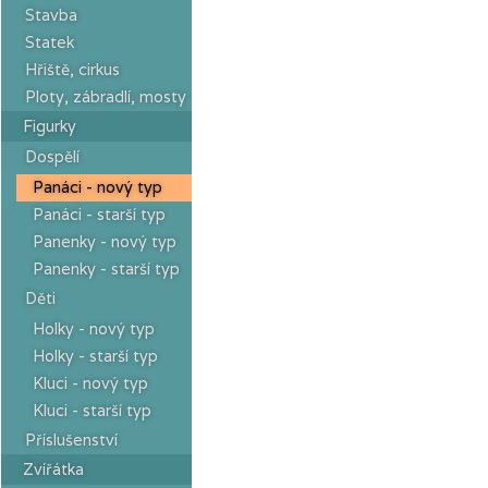
Stavba
Statek
Hřiště, cirkus
Ploty, zábradlí, mosty
Figurky
Dospělí
Panáci - nový typ
Panáci - starší typ
Panenky - nový typ
Panenky - starší typ
Děti
Holky - nový typ
Holky - starší typ
Kluci - nový typ
Kluci - starší typ
Příslušenství
Zvířátka