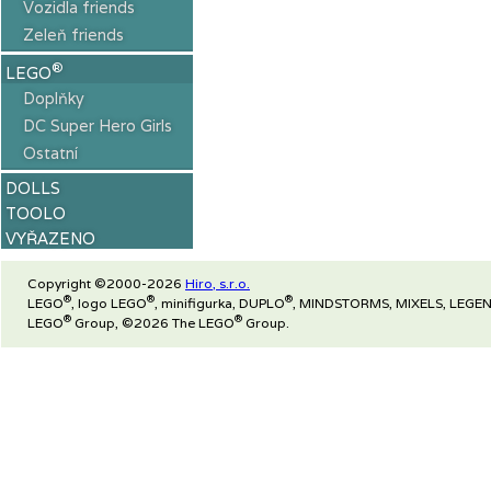
Vozidla friends
Zeleň friends
®
LEGO
Doplňky
DC Super Hero Girls
Ostatní
DOLLS
TOOLO
VYŘAZENO
Copyright ©2000-2026
Hiro, s.r.o.
®
®
®
LEGO
, logo LEGO
, minifigurka, DUPLO
, MINDSTORMS, MIXELS, LEGEN
®
®
LEGO
Group, ©2026 The LEGO
Group.