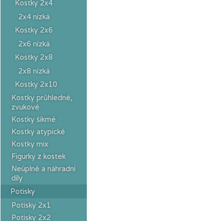
Kostky 2x4
2x4 nízká
Kostky 2x6
2x6 nízká
Kostky 2x8
2x8 nízká
Kostky 2x10
Kostky průhledné,
zvukové
Kostky šikmé
Kostky atypické
Kostky mix
Figurky z kostek
Neúplné a náhradní
díly
Potisky
Potisky 2x1
Potisky 2x2