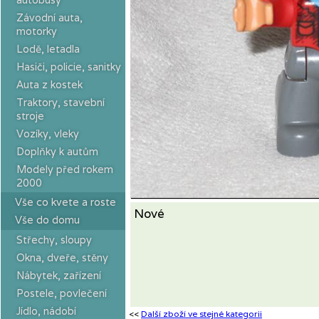
Závodní auta,
motorky
Lodě, letadla
Hasiči, policie, sanitky
Auta z kostek
Traktory, stavební
stroje
Vozíky, vleky
Doplňky k autům
Modely před rokem
2000
Vše co kvete a roste
Nové
Vše do domu
Střechy, sloupy
Okna, dveře, stěny
Nábytek, zařízení
Postele, povlečení
Jídlo, nádobí
<<
Další zboží ve stejné kategorii