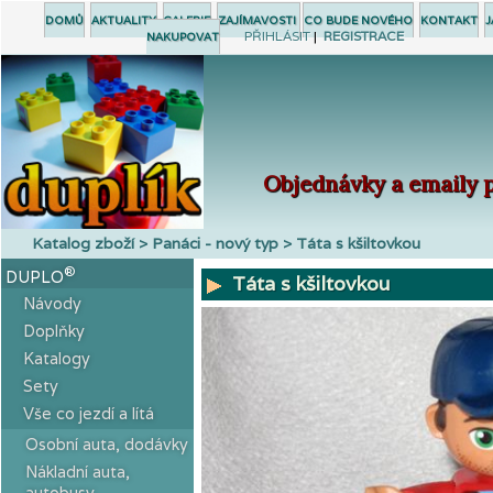
DOMŮ
AKTUALITY
GALERIE
ZAJÍMAVOSTI
CO BUDE NOVÉHO
KONTAKT
J
PŘIHLÁSIT
|
REGISTRACE
NAKUPOVAT
Objednávky a emaily p
Katalog zboží > Panáci - nový typ > Táta s kšiltovkou
®
DUPLO
Táta s kšiltovkou
Návody
Doplňky
Katalogy
Sety
Vše co jezdí a lítá
Osobní auta, dodávky
Nákladní auta,
autobusy