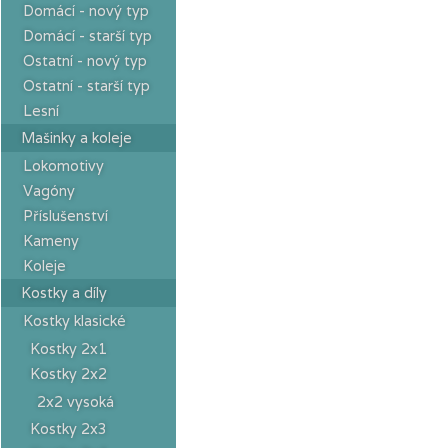
Domácí - nový typ
Domácí - starší typ
Ostatní - nový typ
Ostatní - starší typ
Lesní
Mašinky a koleje
Lokomotivy
Vagóny
Příslušenství
Kameny
Koleje
Kostky a díly
Kostky klasické
Kostky 2x1
Kostky 2x2
2x2 vysoká
Kostky 2x3