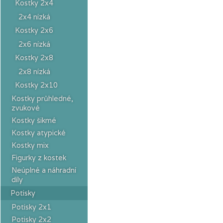
Kostky 2x4
2x4 nízká
Kostky 2x6
2x6 nízká
Kostky 2x8
2x8 nízká
Kostky 2x10
Kostky průhledné,
zvukové
Kostky šikmé
Kostky atypické
Kostky mix
Figurky z kostek
Neúplné a náhradní
díly
Potisky
Potisky 2x1
Potisky 2x2