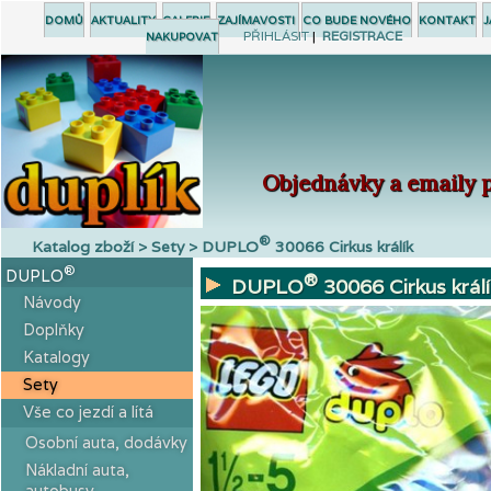
DOMŮ
AKTUALITY
GALERIE
ZAJÍMAVOSTI
CO BUDE NOVÉHO
KONTAKT
J
PŘIHLÁSIT
|
REGISTRACE
NAKUPOVAT
Objednávky a emaily p
®
Katalog zboží > Sety > DUPLO
30066 Cirkus králík
®
DUPLO
®
DUPLO
30066 Cirkus králí
Návody
Doplňky
Katalogy
Sety
Vše co jezdí a lítá
Osobní auta, dodávky
Nákladní auta,
autobusy