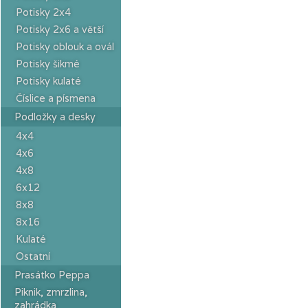
Potisky 2x4
Potisky 2x6 a větší
Potisky oblouk a ovál
Potisky šikmé
Potisky kulaté
Číslice a písmena
Podložky a desky
4x4
4x6
4x8
6x12
8x8
8x16
Kulaté
Ostatní
Prasátko Peppa
Piknik, zmrzlina,
zahrádka