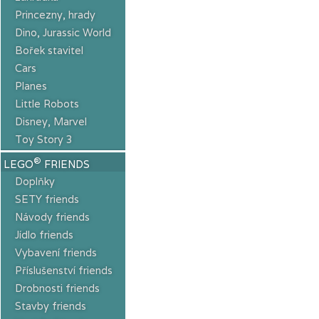
Princezny, hrady
Dino, Jurassic World
Bořek stavitel
Cars
Planes
Little Robots
Disney, Marvel
Toy Story 3
®
LEGO
FRIENDS
Doplňky
SETY friends
Návody friends
Jídlo friends
Vybavení friends
Příslušenství friends
Drobnosti friends
Stavby friends