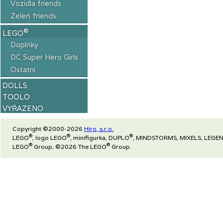
Vozidla friends
Zeleň friends
®
LEGO
Doplňky
DC Super Hero Girls
Ostatní
DOLLS
TOOLO
VYŘAZENO
Copyright ©2000-2026
Hiro, s.r.o.
®
®
®
LEGO
, logo LEGO
, minifigurka, DUPLO
, MINDSTORMS, MIXELS, LEGEN
®
®
LEGO
Group, ©2026 The LEGO
Group.