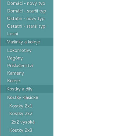
Domácí - nový typ
Domácí - starší typ
Ostatní - nový typ
Ostatní - starší typ
Lesní
Mašinky a koleje
Lokomotivy
Vagóny
Příslušenství
Kameny
Koleje
Kostky a díly
Kostky klasické
Kostky 2x1
Kostky 2x2
2x2 vysoká
Kostky 2x3