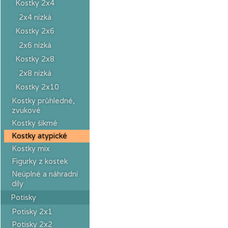
Kostky 2x4
2x4 nízká
Kostky 2x6
2x6 nízká
Kostky 2x8
2x8 nízká
Kostky 2x10
Kostky průhledné,
zvukové
Kostky šikmé
Kostky atypické
Kostky mix
Figurky z kostek
Neúplné a náhradní
díly
Potisky
Potisky 2x1
Potisky 2x2