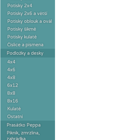
Potisky 2x4
Potisky 2x6 a větší
Potisky oblouk a ovál
Potisky šikmé
Potisky kulaté
Číslice a písmena
Podložky a desky
4x4
4x6
4x8
6x12
8x8
8x16
Kulaté
Ostatní
Prasátko Peppa
Piknik, zmrzlina,
zahrádka