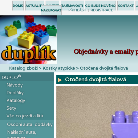
DOMŮ
AKTUALITY
GALERIE
ZAJÍMAVOSTI
CO BUDE NOVÉHO
KONTAKT
J
PŘIHLÁSIT
|
REGISTRACE
NAKUPOVAT
Objednávky a emaily p
Katalog zboží > Kostky atypické > Otočená dvojitá fialová
®
DUPLO
Otočená dvojitá fialová
Návody
Doplňky
Katalogy
Sety
Vše co jezdí a lítá
Osobní auta, dodávky
Nákladní auta,
autobusy