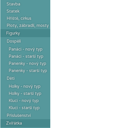
Stavba
Statek
Hřiště, cirkus
Ploty, zábradlí, mosty
Figurky
Dospělí
Panáci - nový typ
Panáci - starší typ
Panenky - nový typ
Panenky - starší typ
Děti
Holky - nový typ
Holky - starší typ
Kluci - nový typ
Kluci - starší typ
Příslušenství
Zvířátka