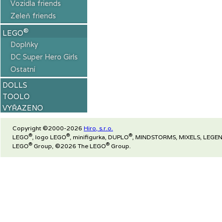
Vozidla friends
Zeleň friends
®
LEGO
Doplňky
DC Super Hero Girls
Ostatní
DOLLS
TOOLO
VYŘAZENO
Copyright ©2000-2026
Hiro, s.r.o.
®
®
®
LEGO
, logo LEGO
, minifigurka, DUPLO
, MINDSTORMS, MIXELS, LEGEN
®
®
LEGO
Group, ©2026 The LEGO
Group.