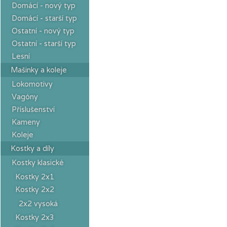
Domácí - nový typ
Domácí - starší typ
Ostatní - nový typ
Ostatní - starší typ
Lesní
Mašinky a koleje
Lokomotivy
Vagóny
Příslušenství
Kameny
Koleje
Kostky a díly
Kostky klasické
Kostky 2x1
Kostky 2x2
2x2 vysoká
Kostky 2x3