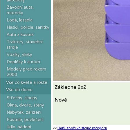
Závodní auta,
motorky
Lodě, letadla
Hasiči, policie, sanitky
Auta z kostek
Traktory, stavební
stroje
Vozíky, vleky
Doplňky k autům
Modely před rokem
2000
Vše co kvete a roste
Základna 2x2
Vše do domu
Střechy, sloupy
Nové
Okna, dveře, stěny
Nábytek, zařízení
Postele, povlečení
Jídlo, nádobí
<<
Další zboží ve stejné kategorii