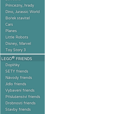
Princezny, hrady
Dino, Jurassic World
Bořek stavitel
Cars
Planes
Little Robots
Disney, Marvel
Toy Story 3
®
LEGO
FRIENDS
Doplňky
SETY friends
Návody friends
Jídlo friends
Vybavení friends
Příslušenství friends
Drobnosti friends
Stavby friends