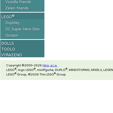
Vozidla friends
Zeleň friends
®
LEGO
Doplňky
DC Super Hero Girls
Ostatní
DOLLS
TOOLO
VYŘAZENO
Copyright ©2000-2026
Hiro, s.r.o.
®
®
®
LEGO
, logo LEGO
, minifigurka, DUPLO
, MINDSTORMS, MIXELS, LEGEN
®
®
LEGO
Group, ©2026 The LEGO
Group.