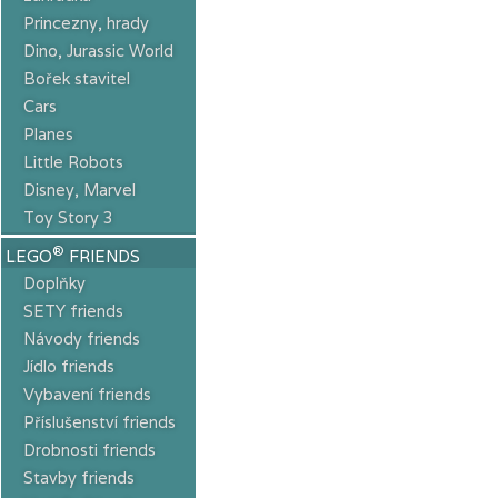
Princezny, hrady
Dino, Jurassic World
Bořek stavitel
Cars
Planes
Little Robots
Disney, Marvel
Toy Story 3
®
LEGO
FRIENDS
Doplňky
SETY friends
Návody friends
Jídlo friends
Vybavení friends
Příslušenství friends
Drobnosti friends
Stavby friends