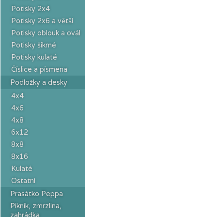
Potisky 2x4
Potisky 2x6 a větší
Potisky oblouk a ovál
Potisky šikmé
Potisky kulaté
Číslice a písmena
Podložky a desky
4x4
4x6
4x8
6x12
8x8
8x16
Kulaté
Ostatní
Prasátko Peppa
Piknik, zmrzlina,
zahrádka