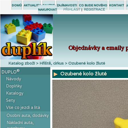
DOMŮ
AKTUALITY
GALERIE
ZAJÍMAVOSTI
CO BUDE NOVÉHO
KONTAKT
J
PŘIHLÁSIT
|
REGISTRACE
NAKUPOVAT
Objednávky a emaily p
Katalog zboží > Hřiště, cirkus > Ozubené kolo žluté
®
DUPLO
Ozubené kolo žluté
Návody
Doplňky
Katalogy
Sety
Vše co jezdí a lítá
Osobní auta, dodávky
Nákladní auta,
autobusy