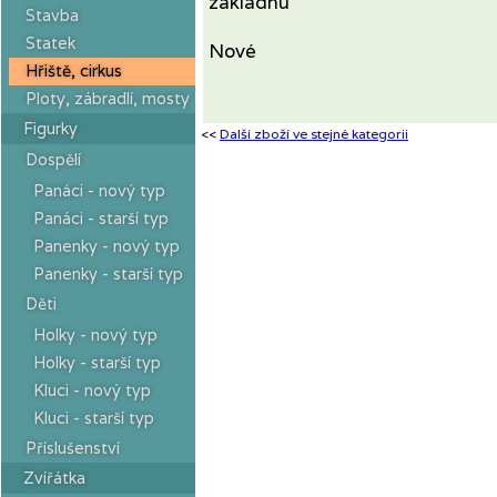
základnu
Stavba
Statek
Nové
Hřiště, cirkus
Ploty, zábradlí, mosty
Figurky
<<
Další zboží ve stejné kategorii
Dospělí
Panáci - nový typ
Panáci - starší typ
Panenky - nový typ
Panenky - starší typ
Děti
Holky - nový typ
Holky - starší typ
Kluci - nový typ
Kluci - starší typ
Příslušenství
Zvířátka