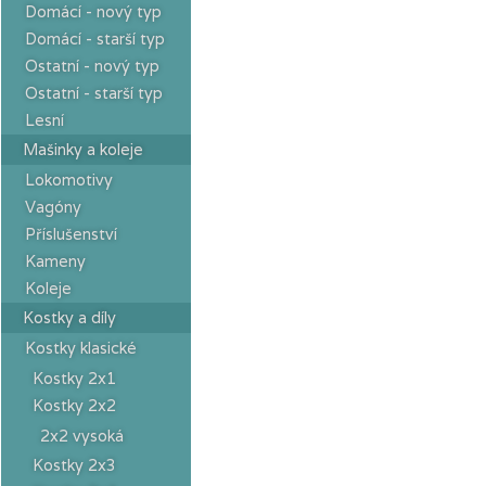
Domácí - nový typ
Domácí - starší typ
Ostatní - nový typ
Ostatní - starší typ
Lesní
Mašinky a koleje
Lokomotivy
Vagóny
Příslušenství
Kameny
Koleje
Kostky a díly
Kostky klasické
Kostky 2x1
Kostky 2x2
2x2 vysoká
Kostky 2x3