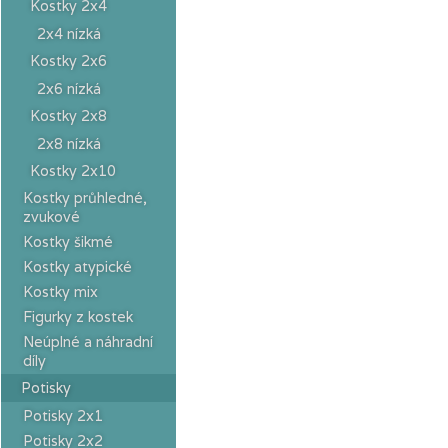
Kostky 2x4
2x4 nízká
Kostky 2x6
2x6 nízká
Kostky 2x8
2x8 nízká
Kostky 2x10
Kostky průhledné,
zvukové
Kostky šikmé
Kostky atypické
Kostky mix
Figurky z kostek
Neúplné a náhradní
díly
Potisky
Potisky 2x1
Potisky 2x2