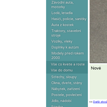
Závodní auta,
motorky
Lodě, letadla
Hasiči, policie, sanitky
Auta z kostek
Traktory, stavební
stroje
Vozíky, vleky
Doplňky k autům
Modely před rokem
2000
Vše co kvete a roste
Nové
Vše do domu
Střechy, sloupy
Okna, dveře, stěny
Nábytek, zařízení
Postele, povlečení
Jídlo, nádobí
<<
Další zbož
Stavba