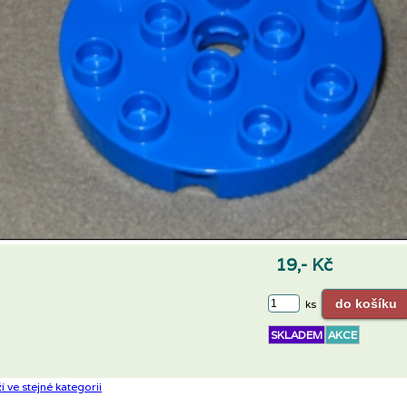
19,- Kč
ks
SKLADEM
AKCE
í ve stejné kategorii