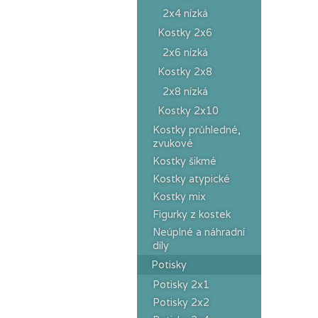
2x4 nízká
Kostky 2x6
2x6 nízká
Kostky 2x8
2x8 nízká
Kostky 2x10
Kostky průhledné,
zvukové
Kostky šikmé
Kostky atypické
Kostky mix
Figurky z kostek
Neúplné a náhradní
díly
Potisky
Potisky 2x1
Potisky 2x2