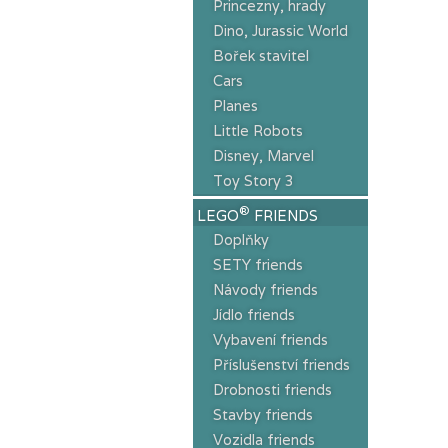
Princezny, hrady
Dino, Jurassic World
Bořek stavitel
Cars
Planes
Little Robots
Disney, Marvel
Toy Story 3
®
LEGO
FRIENDS
Doplňky
SETY friends
Návody friends
Jídlo friends
Vybavení friends
Příslušenství friends
Drobnosti friends
Stavby friends
Vozidla friends