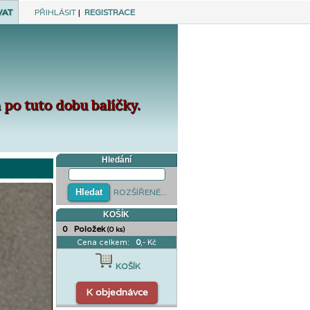
VAT
PŘIHLÁSIT
|
REGISTRACE
po tuto dobu balíčky.
Hledání
ROZŠÍŘENÉ...
KOŠÍK
0
Položek
(0 ks)
Cena celkem:
0
,- Kč
KOŠÍK
K objednávce