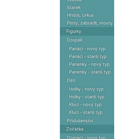
Statek
Hřiště, cirkus
Ploty, zábradlí, mosty
Figurky
Dospělí
Panáci - nový typ
Panáci - starší typ
Panenky - nový typ
Panenky - starší typ
Děti
Holky - nový typ
Holky - starší typ
Kluci - nový typ
Kluci - starší typ
Příslušenství
Zvířátka
Domácí - nový typ