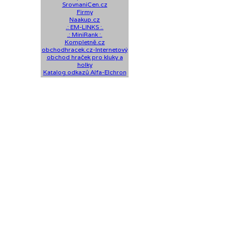
SrovnaniCen.cz
Firmy
Naakup.cz
.: EM-LINKS :.
.: MiniRank :.
Kompletně.cz
obchodhracek.cz-Internetový
obchod hraček pro kluky a
holky
Katalog odkazů Alfa-Elchron