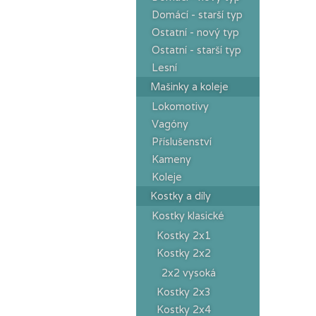
Domácí - starší typ
Ostatní - nový typ
Ostatní - starší typ
Lesní
Mašinky a koleje
Lokomotivy
Vagóny
Příslušenství
Kameny
Koleje
Kostky a díly
Kostky klasické
Kostky 2x1
Kostky 2x2
2x2 vysoká
Kostky 2x3
Kostky 2x4