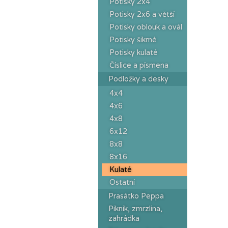
Potisky 2x4
Potisky 2x6 a větší
Potisky oblouk a ovál
Potisky šikmé
Potisky kulaté
Číslice a písmena
Podložky a desky
4x4
4x6
4x8
6x12
8x8
8x16
Kulaté
Ostatní
Prasátko Peppa
Piknik, zmrzlina,
zahrádka