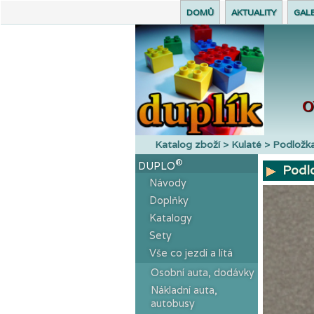
DOMŮ
AKTUALITY
GALE
O
Katalog zboží > Kulaté > Podložka
®
DUPLO
Podlo
Návody
Doplňky
Katalogy
Sety
Vše co jezdí a lítá
Osobní auta, dodávky
Nákladní auta,
autobusy