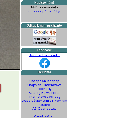
Napište nám!
Těšíme se na Vaše
dotazy a připomínky
.
Odkud k nám přicházíte
Facebook
Jsme na Facebooku
Reklama
Shoops
online shop
Shopy.cz - Internetové
obchody
Katalog Bezva Portál
internetové obchody
Doporučujeme.info | Premium
katalog
AZ-Obchody.cz
CenyZboží.cz