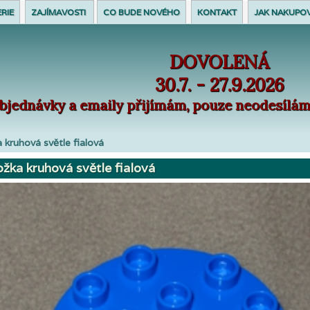
RIE
ZAJÍMAVOSTI
CO BUDE NOVÉHO
KONTAKT
JAK NAKUPO
DOVOLENÁ
30.7. - 27.9.2026
bjednávky a emaily přijímám, pouze neodesílám 
 kruhová světle fialová
žka kruhová světle fialová