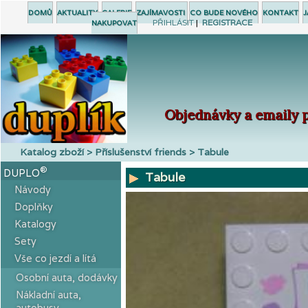
DOMŮ
AKTUALITY
GALERIE
ZAJÍMAVOSTI
CO BUDE NOVÉHO
KONTAKT
J
PŘIHLÁSIT
|
REGISTRACE
NAKUPOVAT
Objednávky a emaily p
Katalog zboží > Příslušenství friends > Tabule
®
DUPLO
Tabule
Návody
Doplňky
Katalogy
Sety
Vše co jezdí a lítá
Osobní auta, dodávky
Nákladní auta,
autobusy