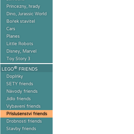
Princezny, hrady
Dino, Jurassic World
Bořek stavitel
Cars
Planes
Little Robots
Disney, Marvel
Toy Story 3
®
LEGO
FRIENDS
Doplňky
SETY friends
Návody friends
Jídlo friends
Vybavení friends
Příslušenství friends
Drobnosti friends
Stavby friends