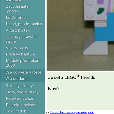
Závodní auta,
motorky
Lodě, letadla
Hasiči, policie, sanitky
Auta z kostek
Traktory, stavební
stroje
Vozíky, vleky
Doplňky k autům
Modely před rokem
2000
Vše co kvete a roste
®
Ze setu LEGO
friends
Vše do domu
Střechy, sloupy
Nové
Okna, dveře, stěny
Nábytek, zařízení
Postele, povlečení
Jídlo, nádobí
<<
Další zboží ve stejné kategorii