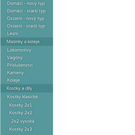
Domácí - nový typ
Domácí - starší typ
Ostatní - nový typ
Ostatní - starší typ
Lesní
Mašinky a koleje
Lokomotivy
Vagóny
Příslušenství
Kameny
Koleje
Kostky a díly
Kostky klasické
Kostky 2x1
Kostky 2x2
2x2 vysoká
Kostky 2x3