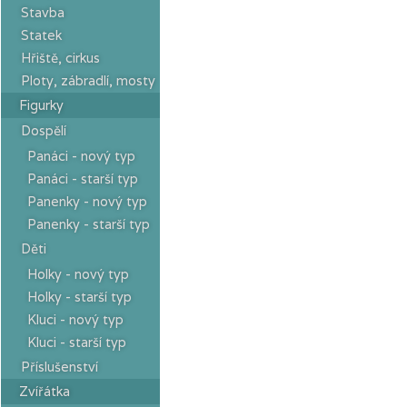
Stavba
Statek
Hřiště, cirkus
Ploty, zábradlí, mosty
Figurky
Dospělí
Panáci - nový typ
Panáci - starší typ
Panenky - nový typ
Panenky - starší typ
Děti
Holky - nový typ
Holky - starší typ
Kluci - nový typ
Kluci - starší typ
Příslušenství
Zvířátka