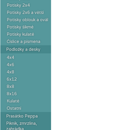
Potisky 2x4
Potisky 2x6 a větší
Potisky oblouk a ovál
Potisky šikmé
Potisky kulaté
Číslice a písmena
Podložky a desky
4x4
4x6
4x8
6x12
8x8
8x16
Kulaté
Ostatní
Prasátko Peppa
Piknik, zmrzlina,
zahrádka