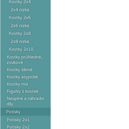
Kostky 2x4
2x4 nízká
Kostky 2x6
2x6 nízká
Kostky 2x8
2x8 nízká
Kostky 2x10
Kostky průhledné,
zvukové
Kostky šikmé
Kostky atypické
Kostky mix
Figurky z kostek
Neúplné a náhradní
díly
Potisky
Potisky 2x1
Potisky 2x2