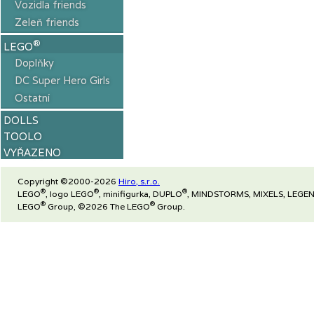
Vozidla friends
Zeleň friends
®
LEGO
Doplňky
DC Super Hero Girls
Ostatní
DOLLS
TOOLO
VYŘAZENO
Copyright ©2000-2026
Hiro, s.r.o.
®
®
®
LEGO
, logo LEGO
, minifigurka, DUPLO
, MINDSTORMS, MIXELS, LEGEN
®
®
LEGO
Group, ©2026 The LEGO
Group.